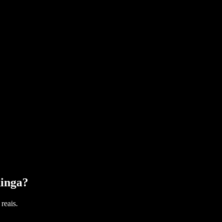
ninga
?
reais.