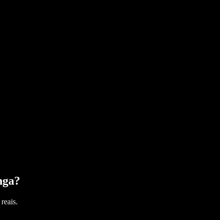
nga
?
reais.