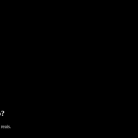
o
?
reais.