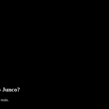
o Junco
?
reais.