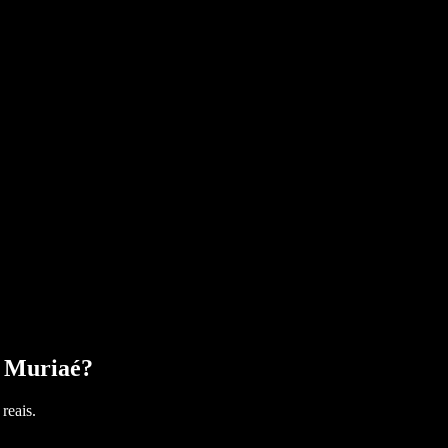
o Muriaé
?
reais.