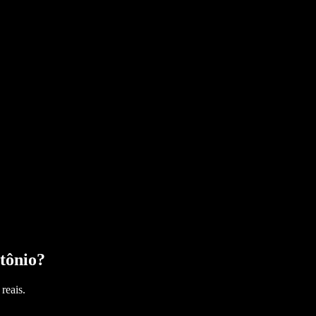
tônio
?
reais.