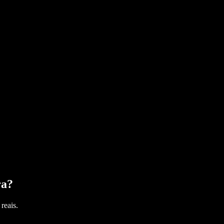
ra
?
reais.