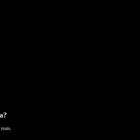
a
?
reais.